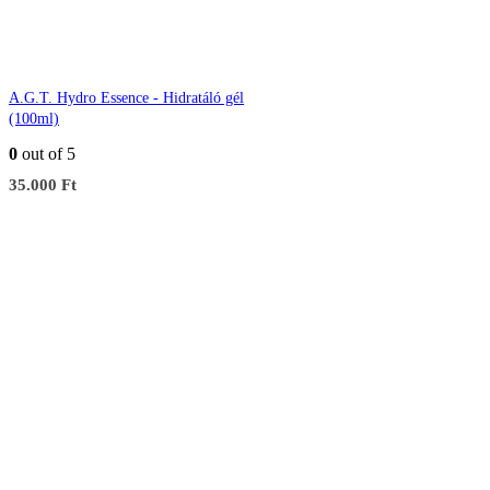
A.G.T. Hydro Essence - Hidratáló gél
(100ml)
0
out of 5
35.000
Ft