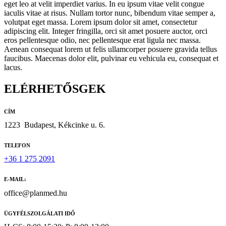
eget leo at velit imperdiet varius. In eu ipsum vitae velit congue
iaculis vitae at risus. Nullam tortor nunc, bibendum vitae semper a,
volutpat eget massa. Lorem ipsum dolor sit amet, consectetur
adipiscing elit. Integer fringilla, orci sit amet posuere auctor, orci
eros pellentesque odio, nec pellentesque erat ligula nec massa.
Aenean consequat lorem ut felis ullamcorper posuere gravida tellus
faucibus. Maecenas dolor elit, pulvinar eu vehicula eu, consequat et
lacus.
ELÉRHETŐSGEK
CÍM
1223
Budapest, Kékcinke u. 6.
TELEFON
+36 1 275 2091
E-MAIL:
office@planmed.hu
ÜGYFÉLSZOLGÁLATI IDŐ