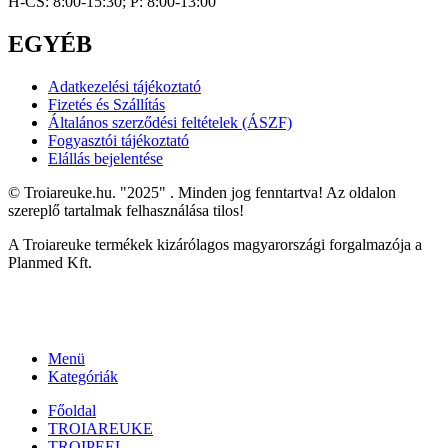
H-CS: 8:00-15:30; P: 8:00-13:00
EGYÉB
Adatkezelési tájékoztató
Fizetés és Szállítás
Általános szerződési feltételek (ÁSZF)
Fogyasztói tájékoztató
Elállás bejelentése
© Troiareuke.hu. "2025" . Minden jog fenntartva! Az oldalon
szereplő tartalmak felhasználása tilos!
A Troiareuke termékek kizárólagos magyarországi forgalmazója a
Planmed Kft.
Menü
Kategóriák
Főoldal
TROIAREUKE
TROIPEEL