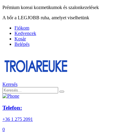
Prémium koreai kozmetikumok és szalonkezelések
A bőr a LEGJOBB ruha, amelyet viselhetünk
Fiókom
Kedvencek
Kosár
Belépés
Keresés
Telefon:
+36 1 275 2091
0