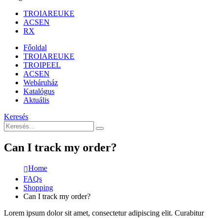
TROIAREUKE
ACSEN
RX
Főoldal
TROIAREUKE
TROIPEEL
ACSEN
Webáruház
Katalógus
Aktuális
Keresés
Can I track my order?
Home
FAQs
Shopping
Can I track my order?
Lorem ipsum dolor sit amet, consectetur adipiscing elit. Curabitur