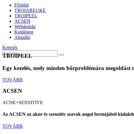
Főoldal
TROIAREUKE
TROIPEEL
ACSEN
Webáruház
Katalógus
Aktuális
Keresés
TROIPEEL
Egy kezelés, mely minden bőrproblémára megoldást 
TOVÁBB
ACSEN
ACNE+SENSITIVE
Az ACSEN az akne és szenzitív szavak angol formájából kialakíto
TOVÁBB