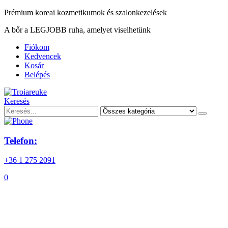
Prémium koreai kozmetikumok és szalonkezelések
A bőr a LEGJOBB ruha, amelyet viselhetünk
Fiókom
Kedvencek
Kosár
Belépés
Keresés
Telefon:
+36 1 275 2091
0