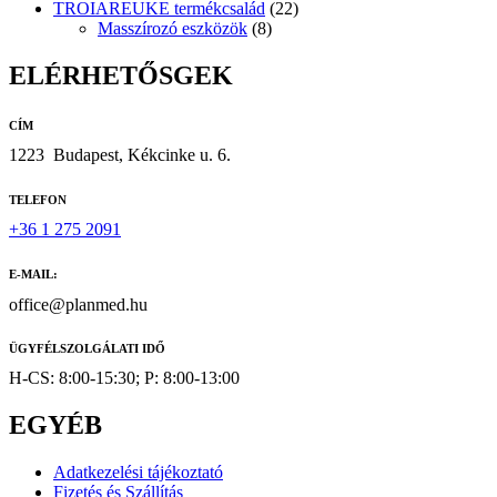
TROIAREUKE termékcsalád
(22)
Masszírozó eszközök
(8)
ELÉRHETŐSGEK
CÍM
1223
Budapest, Kékcinke u. 6.
TELEFON
+36 1 275 2091
E-MAIL:
office@planmed.hu
ÜGYFÉLSZOLGÁLATI IDŐ
H-CS: 8:00-15:30; P: 8:00-13:00
EGYÉB
Adatkezelési tájékoztató
Fizetés és Szállítás