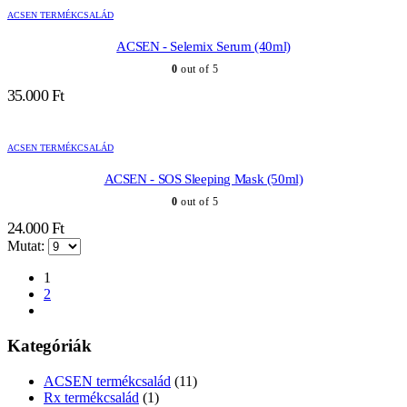
-
termékoldalon
termékoldalon
ACSEN TERMÉKCSALÁD
72.000 Ft
választhatók
választhatók
ki
ki
ACSEN - Selemix Serum (40ml)
0
out of 5
35.000
Ft
ACSEN TERMÉKCSALÁD
ACSEN - SOS Sleeping Mask (50ml)
0
out of 5
24.000
Ft
Mutat:
1
2
Kategóriák
ACSEN termékcsalád
(11)
Rx termékcsalád
(1)