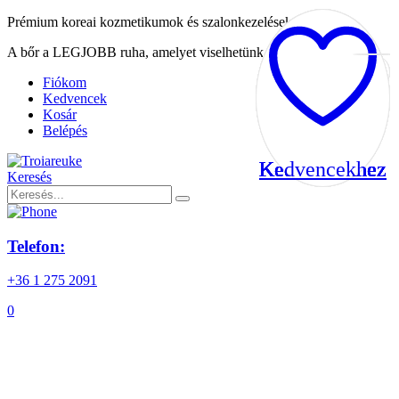
Prémium koreai kozmetikumok és szalonkezelések
A bőr a LEGJOBB ruha, amelyet viselhetünk
Fiókom
Kedvencek
Kosár
Belépés
Kedvencekhez
Kedvencekhez
Kedvencekhez
Kedvencekhez
Kedvencekhez
Kedvencekhez
Kedvencekhez
Kedvencekhez
Kedvencekhez
Keresés
Telefon:
+36 1 275 2091
0