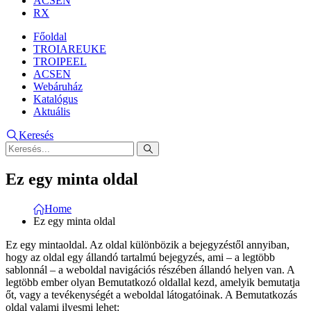
ACSEN
RX
Főoldal
TROIAREUKE
TROIPEEL
ACSEN
Webáruház
Katalógus
Aktuális
Keresés
Ez egy minta oldal
Home
Ez egy minta oldal
Ez egy mintaoldal. Az oldal különbözik a bejegyzéstől annyiban,
hogy az oldal egy állandó tartalmú bejegyzés, ami – a legtöbb
sablonnál – a weboldal navigációs részében állandó helyen van. A
legtöbb ember olyan Bemutatkozó oldallal kezd, amelyik bemutatja
őt, vagy a tevékenységét a weboldal látogatóinak. A Bemutatkozás
oldal valami ilyesmi lehet: