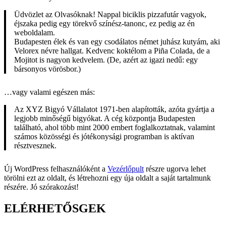
Üdvözlet az Olvasóknak! Nappal biciklis pizzafutár vagyok,
éjszaka pedig egy törekvő színész-tanonc, ez pedig az én
weboldalam.
Budapesten élek és van egy csodálatos német juhász kutyám, aki
Velorex névre hallgat. Kedvenc koktélom a Piña Colada, de a
Mojitot is nagyon kedvelem. (De, azért az igazi nedű: egy
bársonyos vörösbor.)
…vagy valami egészen más:
Az XYZ Bigyó Vállalatot 1971-ben alapították, azóta gyártja a
legjobb minőségű bigyókat. A cég központja Budapesten
található, ahol több mint 2000 embert foglalkoztatnak, valamint
számos közösségi és jótékonysági programban is aktívan
résztvesznek.
Új WordPress felhasználóként a
Vezérlőpult
részre ugorva lehet
törölni ezt az oldalt, és létrehozni egy úja oldalt a saját tartalmunk
részére. Jó szórakozást!
ELÉRHETŐSGEK