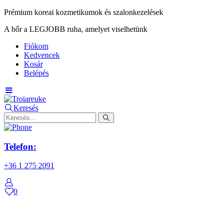
Prémium koreai kozmetikumok és szalonkezelések
A bőr a LEGJOBB ruha, amelyet viselhetünk
Fiókom
Kedvencek
Kosár
Belépés
Keresés
Telefon:
+36 1 275 2091
0