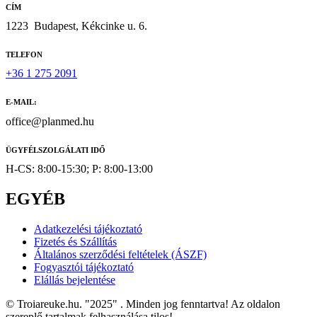
CÍM
1223
Budapest, Kékcinke u. 6.
TELEFON
+36 1 275 2091
E-MAIL:
office@planmed.hu
ÜGYFÉLSZOLGÁLATI IDŐ
H-CS: 8:00-15:30; P: 8:00-13:00
EGYÉB
Adatkezelési tájékoztató
Fizetés és Szállítás
Általános szerződési feltételek (ÁSZF)
Fogyasztói tájékoztató
Elállás bejelentése
© Troiareuke.hu. "2025" . Minden jog fenntartva! Az oldalon
szereplő tartalmak felhasználása tilos!