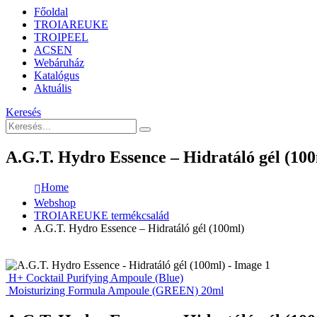
Főoldal
TROIAREUKE
TROIPEEL
ACSEN
Webáruház
Katalógus
Aktuális
Keresés
A.G.T. Hydro Essence – Hidratáló gél (10
Home
Webshop
TROIAREUKE termékcsalád
A.G.T. Hydro Essence – Hidratáló gél (100ml)
H+ Cocktail Purifying Ampoule (Blue)
Moisturizing Formula Ampoule (GREEN) 20ml