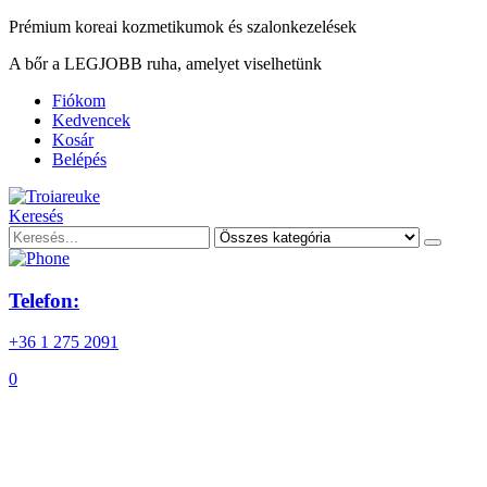
Prémium koreai kozmetikumok és szalonkezelések
A bőr a LEGJOBB ruha, amelyet viselhetünk
Fiókom
Kedvencek
Kosár
Belépés
Keresés
Telefon:
+36 1 275 2091
0