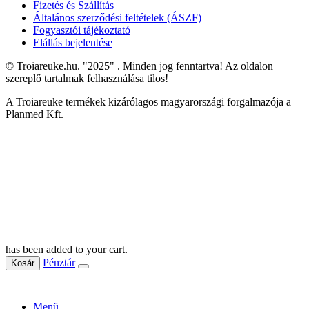
Fizetés és Szállítás
Általános szerződési feltételek (ÁSZF)
Fogyasztói tájékoztató
Elállás bejelentése
© Troiareuke.hu. "2025" . Minden jog fenntartva! Az oldalon
szereplő tartalmak felhasználása tilos!
A Troiareuke termékek kizárólagos magyarországi forgalmazója a
Planmed Kft.
has been added to your cart.
Pénztár
Kosár
Menü