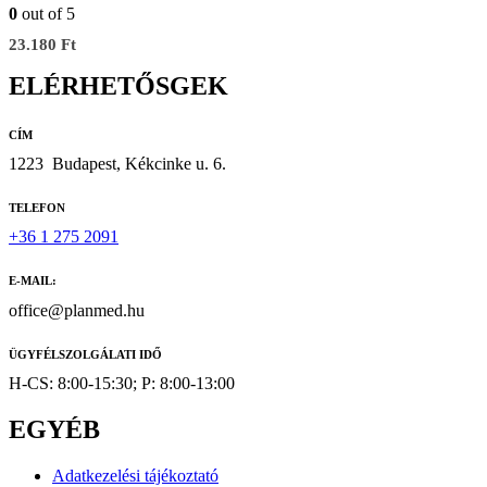
0
out of 5
23.180
Ft
ELÉRHETŐSGEK
CÍM
1223
Budapest, Kékcinke u. 6.
TELEFON
+36 1 275 2091
E-MAIL:
office@planmed.hu
ÜGYFÉLSZOLGÁLATI IDŐ
H-CS: 8:00-15:30; P: 8:00-13:00
EGYÉB
Adatkezelési tájékoztató