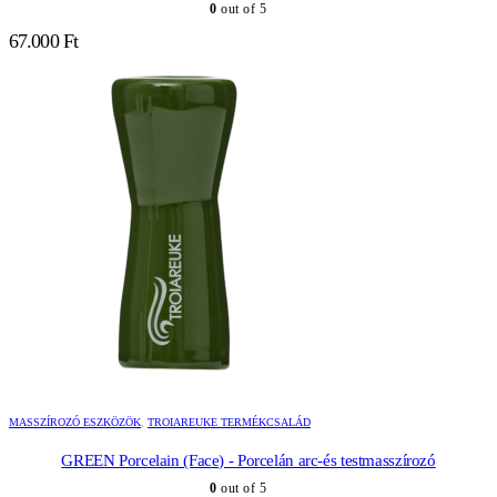
0
out of 5
67.000
Ft
MASSZÍROZÓ ESZKÖZÖK
,
TROIAREUKE TERMÉKCSALÁD
GREEN Porcelain (Face) - Porcelán arc-és testmasszírozó
0
out of 5