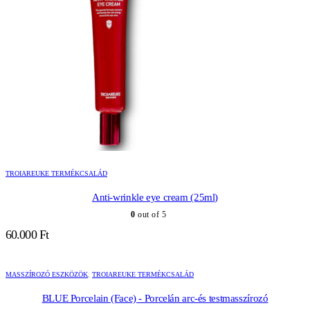
TROIAREUKE TERMÉKCSALÁD
Anti-wrinkle eye cream (25ml)
0
out of 5
60.000
Ft
MASSZÍROZÓ ESZKÖZÖK
,
TROIAREUKE TERMÉKCSALÁD
BLUE Porcelain (Face) - Porcelán arc-és testmasszírozó