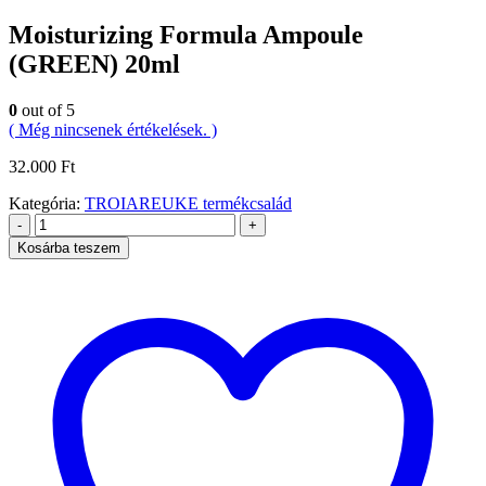
Moisturizing Formula Ampoule
(GREEN) 20ml
0
out of 5
( Még nincsenek értékelések. )
32.000
Ft
Kategória:
TROIAREUKE termékcsalád
-
+
Kosárba teszem