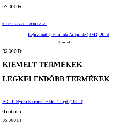
67.000
Ft
TROIAREUKE TERMÉKCSALÁD
Rejuvenating Formula Ampoule (RED) 20ml
0
out of 5
32.000
Ft
KIEMELT TERMÉKEK
LEGKELENDŐBB TERMÉKEK
A.G.T. Hydro Essence - Hidratáló gél (100ml)
0
out of 5
35.000
Ft