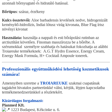
azonnali bőrnyugtató és hidratáló hatással.
Bőrtípus
: száraz, érzékeny
Kulcs összetevői:
Aloe barbadensis levelének nedve, hidrogenizált
keményítő-hidrolízis, Indiai lótusz virág kivonata, Blue Flag írisz
növényi kivonat
Használata:
használja a nappali és esti bőrápolási rutinban az
arctisztítást követően. Finoman masszírozza be a bőrébe. A
szérumokkal személyre szabhatja és hatásukat fokozhatja az alábbi
Troiareuke termékeknek: A.G.T Hydro Essence, Energy Cream,
Energy Mask Formula, H+ Cocktail Ampoule tonerek.
Professzionális együttműködési lehetőség kozmetikusok
számára!
Amennyiben szeretne a
TROIAREUKE
szakmai csapatának
tagjaként hivatalos partnerünkké válni, kérjük, lépjen kapcsolatba
termékmenedzserünkkel a részletekért.
Kizárólagos forgalmazó:
Planmed Kft.
1223 Budapest, Kékcinke u. 6.