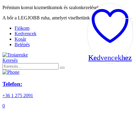
Prémium koreai kozmetikumok és szalonkezelések
A bőr a LEGJOBB ruha, amelyet viselhetünk
Fiókom
Kedvencek
Kosár
Belépés
Kedvencekhez
Kedvencekhez
Kedvencekhez
Kedvencekhez
Keresés
Telefon:
+36 1 275 2091
0