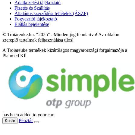
Adatkezelési tájékoztató
Fizetés és Szállítás
Általános szerződési feltételek (ÁSZF)
Fogyasztói tájékoztató
Elállás bejelentése
© Troiareuke.hu. "2025" . Minden jog fenntartva! Az oldalon
szereplő tartalmak felhasználása tilos!
A Troiareuke termékek kizárólagos magyarországi forgalmazója a
Planmed Kft.
has been added to your cart.
Pénztár
Kosár