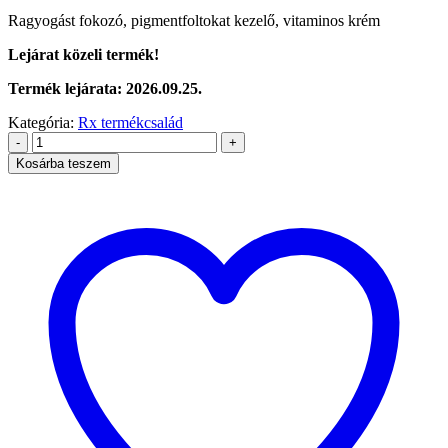
price
price
Ragyogást fokozó, pigmentfoltokat kezelő, vitaminos krém
was:
is:
66.230 Ft.
43.050 Ft.
Lejárat közeli termék!
Termék lejárata: 2026.09.25.
Kategória:
Rx termékcsalád
-
+
Kosárba teszem