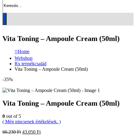
Vita Toning – Ampoule Cream (50ml)
Home
Webshop
Rx termékcsalád
Vita Toning – Ampoule Cream (50ml)
-35%
Vita Toning – Ampoule Cream (50ml)
0
out of 5
( Még nincsenek értékelések. )
Original
Current
66.230
Ft
43.050
Ft