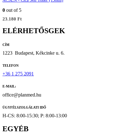
ACSEN - Cica Sen Toner (150ml)
0
out of 5
23.180
Ft
ELÉRHETŐSGEK
CÍM
1223
Budapest, Kékcinke u. 6.
TELEFON
+36 1 275 2091
E-MAIL:
office@planmed.hu
ÜGYFÉLSZOLGÁLATI IDŐ
H-CS: 8:00-15:30; P: 8:00-13:00
EGYÉB