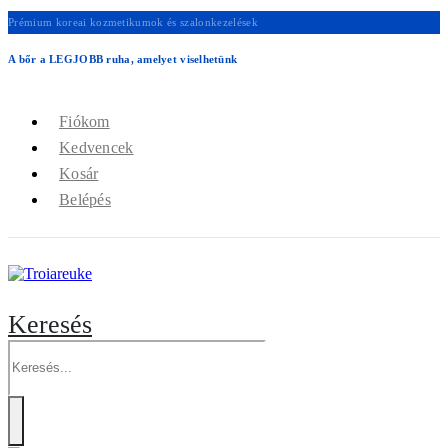
Prémium koreai kozmetikumok és szalonkezelések
A bőr a LEGJOBB ruha, amelyet viselhetünk
Fiókom
Kedvencek
Kosár
Belépés
Keresés