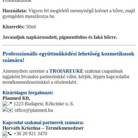
Probiotikumok
Használata:
Vigyen fel megfelelő mennyiségű krémet a bőrre, majd
gyengéden masszírozza be.
Kiszerelés:
50ml
Javasoljuk
napkárosodott,
pigmentfoltos és fakó bőrre.
Professzionális együttműködési lehetőség kozmetikusok
számára!
Amennyiben szeretne a
TROIAREUKE
szakmai csapatának
tagjaként hivatalos partnerünkké válni, kérjük, lépjen kapcsolatba
termékmenedzserünkkel a részletekért.
Kizárólagos forgalmazó:
Planmed Kft.
1223 Budapest, Kékcinke u. 6.
office@planmed.hu
Kapcsolat szakmai partnerek számára:
Horváth Krisztina – Termékmenedzser
+36 20 921 3470